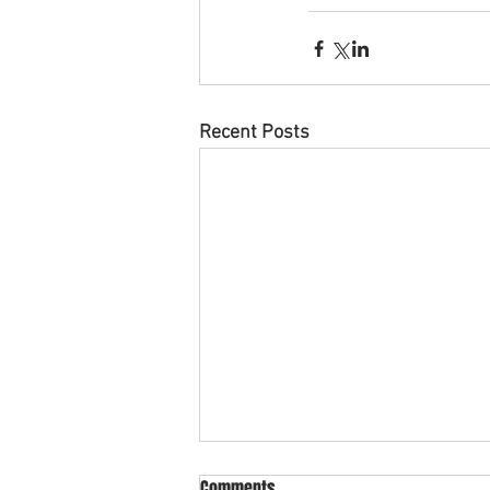
Recent Posts
What is cross collateral in
Comments