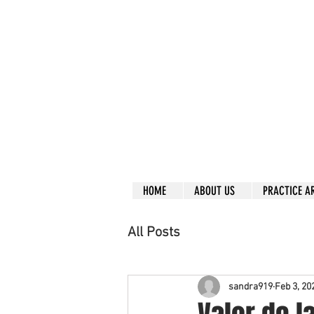
Call right no
R
L
Free
Phone or
Free
in
Everything can be don
Our clients are from
Same lo
ca
tion for ov
Financial
HOME
ABOUT US
PRACTICE A
All Posts
sandra919
Feb 3, 20