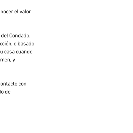
ocer el valor 
 del Condado. 
cción, o basado 
su casa cuando 
amen, y 
ontacto con 
o de 