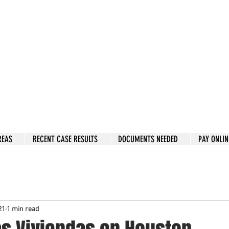
w: 832-209-8833
 person Consultation
e by phone if you prefer.
 Hous
to
n, Katy, Sugar Land, Humble, Galveston,
etc..
er 15 y
ears.
 fix in 2026
REAS
RECENT CASE RESULTS
DOCUMENTS NEEDED
PAY ONLIN
21
1 min read