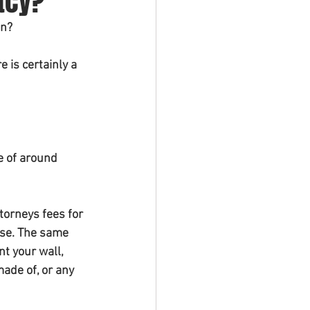
tcy?
on?
e is certainly a 
e of around 
torneys fees for 
se. The same 
t your wall, 
made of, or any 
________