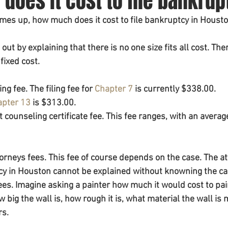
oes it cost to file bankrup
mes up, how much does it cost to file bankruptcy in Houst
out by explaining that there is no one size fits all cost. Ther
fixed cost.
ling fee. The filing fee for 
Chapter 7
 is currently $338.00.
apter 13
 is $313.00.
it counseling certificate fee. This fee ranges, with an averag
torneys fees. This fee of course depends on the case. The at
cy in Houston cannot be explained without knowning the ca
ees. Imagine asking a painter how much it would cost to pain
 big the wall is, how rough it is, what material the wall is 
rs.
________________________________________________________