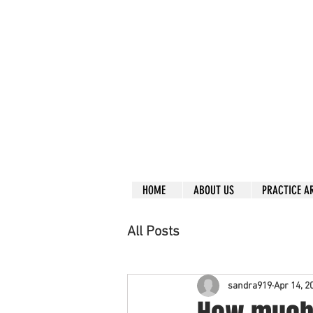
Call right no
R
L
Free
Phone or
Free
in
Everything can be don
Our clients are from
Same lo
ca
tion for ov
Financial
HOME
ABOUT US
PRACTICE A
All Posts
sandra919
Apr 14, 2