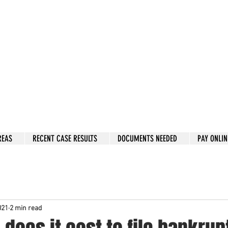
w: 832-209-8833
 person Consultation
e by phone if you prefer.
 Hous
to
n, Katy, Sugar Land, Humble, Galveston,
etc..
er 15 y
ears.
 fix in 2026
REAS
RECENT CASE RESULTS
DOCUMENTS NEEDED
PAY ONLIN
021
2 min read