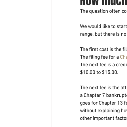
How much d
The question often co
We would like to start 
range, but there is no 
The first cost is the fi
The filing fee for a 
Ch
The next fee is a cred
$10.00 to $15.00.
The next fee is the at
a Chapter 7 bankrupt
goes for Chapter 13 f
without explaining how
other important facto
____________________