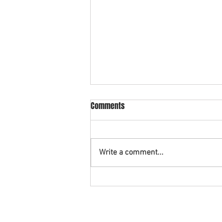
What is cross collateral in
Comments
bankruptcy?
An example of cross collateral is
when you have a vehicle being
Write a comment...
financed with a credit union and
also have a credit card with that
same...