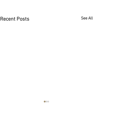
See All
Recent Posts
Abogado de bancarrota en
Houston
Comments
Si estas buscando un abogado