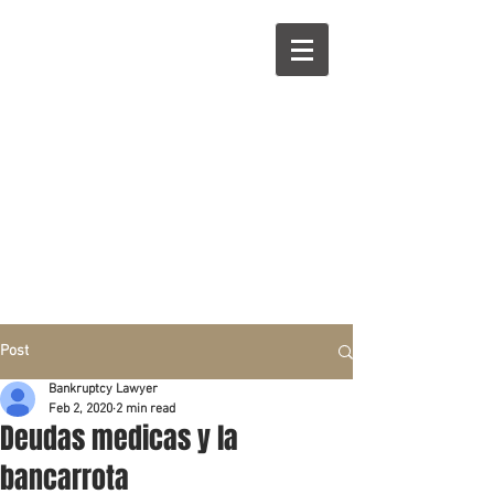
R
L
Call right now:
832-209-8833
Free
Phone or
Free
in person Consultation
Everything can be done by phone if you prefer.
Our clients are from Hous
to
n, Katy, Sugar Land,
Humble, Galveston,
etc..
Same lo
ca
tion for over 15 y
ears.
Financial fix in 2026
Post
Bankruptcy Lawyer
Feb 2, 2020
2 min read
Deudas medicas y la
bancarrota